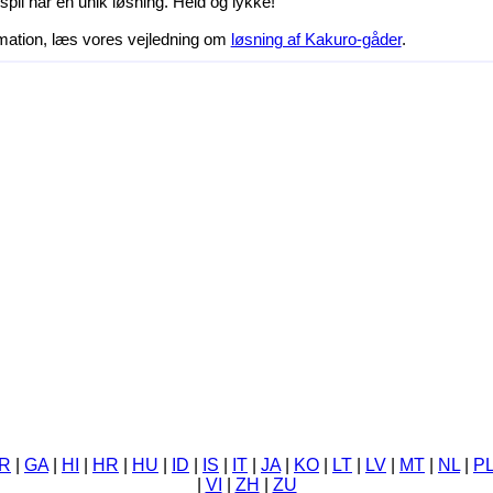
pil har en unik løsning. Held og lykke!
rmation, læs vores vejledning om
løsning af Kakuro-gåder
.
R
|
GA
|
HI
|
HR
|
HU
|
ID
|
IS
|
IT
|
JA
|
KO
|
LT
|
LV
|
MT
|
NL
|
P
|
VI
|
ZH
|
ZU