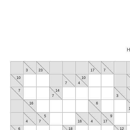
H
3
23
17
7
10
10
7
4
7
14
7
3
16
6
5
9
4
7
16
4
17
6
18
12