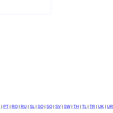
L
|
PT
|
RO
|
RU
|
SL
|
SO
|
SQ
|
SV
|
SW
|
TH
|
TL
|
TR
|
UK
|
UR