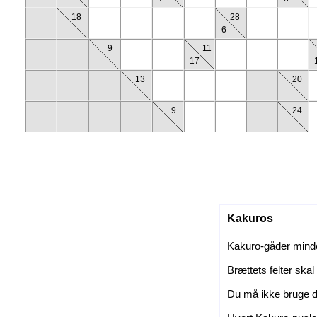
18
28
6
9
11
17
13
20
9
24
Kakuros
Kakuro-gåder minder 
Brættets felter skal
Du må ikke bruge d