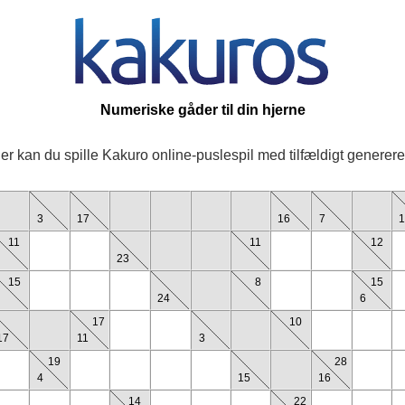
Numeriske gåder til din hjerne
er kan du spille Kakuro online-puslespil med tilfældigt generere
3
17
16
7
1
11
11
12
23
15
8
15
24
6
17
10
17
11
3
19
28
4
15
16
14
22