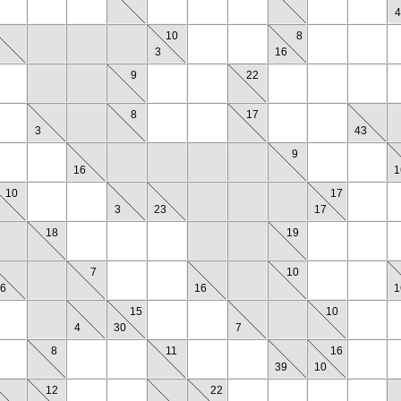
4
10
8
7
3
16
9
22
8
17
3
43
9
16
1
10
17
3
23
17
18
19
7
10
6
16
1
15
10
4
30
7
8
11
16
39
10
12
22