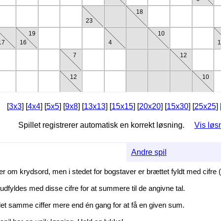
18
23
19
10
17
16
4
1
7
12
12
10
[
3x3
] [
4x4
] [
5x5
] [
9x8
] [
13x13
] [
15x15
] [
20x20
] [
15x30
] [
25x25
]
Spillet registrerer automatisk en korrekt løsning.
Vis løs
Andre spil
om krydsord, men i stedet for bogstaver er brættet fyldt med cifre (fr
 udfyldes med disse cifre for at summere til de angivne tal.
et samme ciffer mere end én gang for at få en given sum.