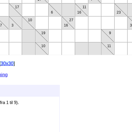
17
11
6
16
23
10
27
7
3
16
3
19
9
10
11
[
30x30
]
ning
a 1 til 9).