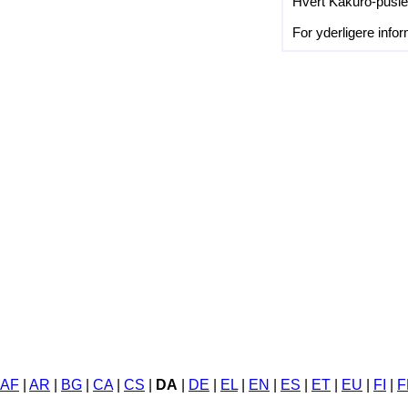
Hvert Kakuro-pusles
For yderligere info
AF
|
AR
|
BG
|
CA
|
CS
|
DA
|
DE
|
EL
|
EN
|
ES
|
ET
|
EU
|
FI
|
F