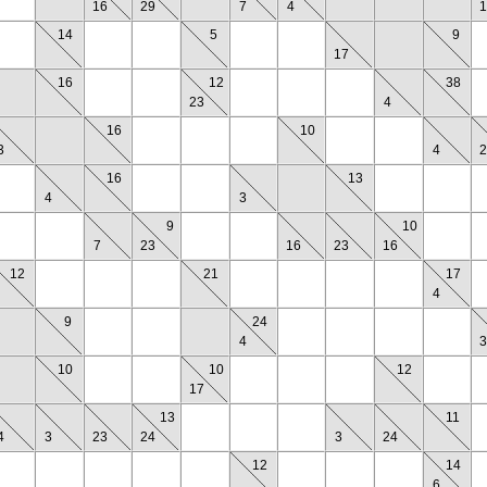
16
29
7
4
1
14
5
9
17
16
12
38
23
4
16
10
3
4
2
16
13
4
3
9
10
7
23
16
23
16
12
21
17
4
9
24
4
3
10
10
12
17
13
11
4
3
23
24
3
24
12
14
6